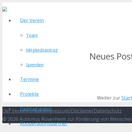
Der Verein
Team
Mitgliedsantrag
Neues Pos
Spenden
Termine
Projekte
Weiter zur
Star
Fachtagungen
Der Verein
Kontakt
Impressum/Disclaimer
Datenschutz
© 2026 Autismus Rosenheim zur Förderung von Menschen 
Kooperationspartner